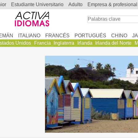
nior
estudiante Universitario
adulto
empresa & profesional
EMÁN
ITALIANO
FRANCÉS
PORTUGUÉS
CHINO
J
stados Unidos
Francia
Inglaterra
Irlanda
Irlanda del Norte
M