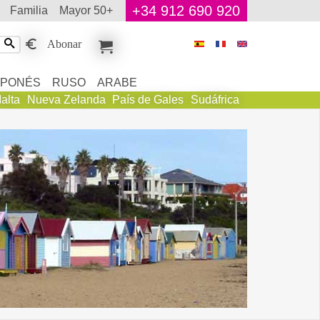
+34 912 690 920
familia
mayor 50+
Abonar
APONÉS
RUSO
ARABE
alta
Nueva Zelanda
País de Gales
Sudáfrica