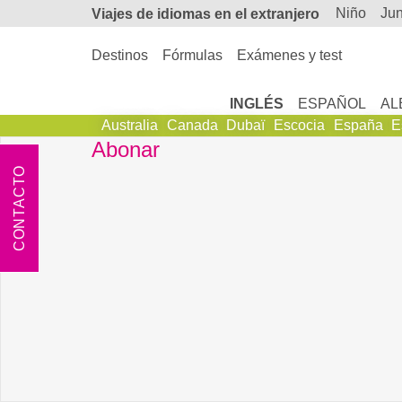
niño
ju
Viajes de
idiomas en el extranjero
Destinos
Fórmulas
Exámenes y test
INGLÉS
ESPAÑOL
AL
Australia
Canada
Dubaï
Escocia
España
E
Abonar
CONTACTO