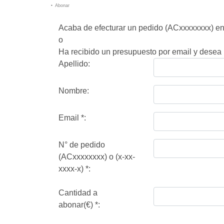
Abonar
Acaba de efecturar un pedido (ACxxxxxxxx) en 
o
Ha recibido un presupuesto por email y desea r
Apellido:
Nombre:
Email
*
:
N° de pedido
(ACxxxxxxxx) o (x-xx-
xxxx-x)
*
:
Cantidad a
abonar(€)
*
: