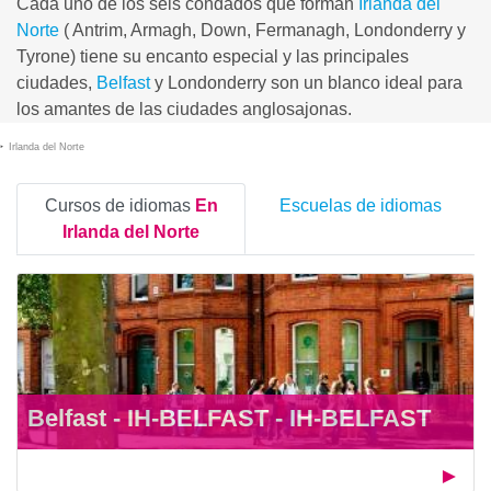
Cada uno de los seis condados que forman
Irlanda del
Norte
( Antrim, Armagh, Down, Fermanagh, Londonderry y
Tyrone) tiene su encanto especial y las principales
ciudades,
Belfast
y Londonderry son un blanco ideal para
los amantes de las ciudades anglosajonas.
Irlanda del Norte
Cursos de idiomas
En
Escuelas de idiomas
Irlanda del Norte
Belfast - IH-BELFAST - IH-BELFAST