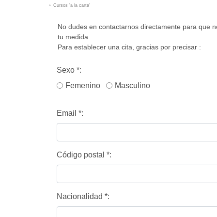
Cursos 'a la carta'
No dudes en contactarnos directamente para que n
tu medida.
Para establecer una cita, gracias por precisar :
Sexo
*
:
Femenino
Masculino
Email
*
:
Código postal
*
:
Nacionalidad
*
: