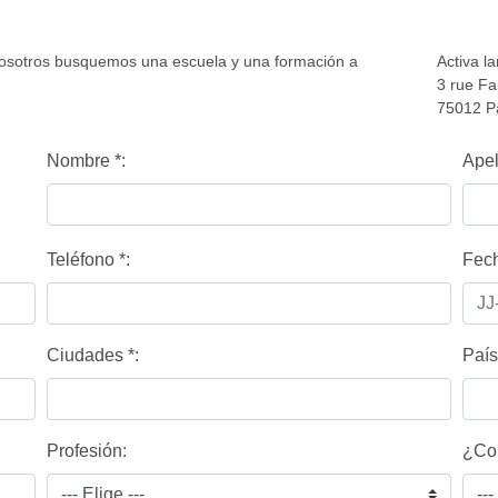
osotros busquemos una escuela y una formación a
Activa l
3 rue Fa
75012 Pa
Nombre
*
:
Apel
Teléfono
*
:
Fech
Ciudades
*
:
País
Profesión:
¿Com