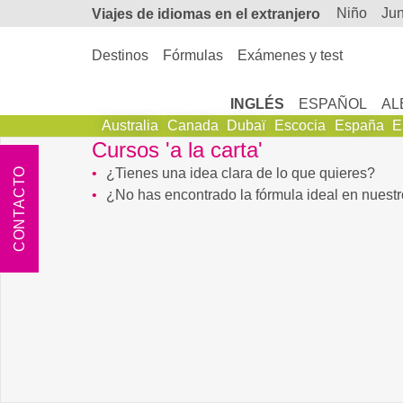
niño
ju
Viajes de
idiomas en el extranjero
Destinos
Fórmulas
Exámenes y test
INGLÉS
ESPAÑOL
AL
Australia
Canada
Dubaï
Escocia
España
E
Cursos 'a la carta'
CONTACTO
¿Tienes una idea clara de lo que quieres?
¿No has encontrado la fórmula ideal en nuestro