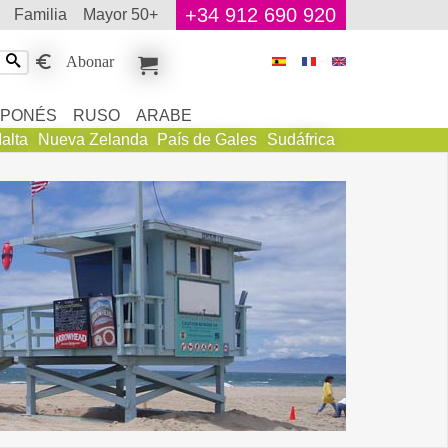
+34 912 690 920
familia
mayor 50+
Abonar
APONÉS
RUSO
ARABE
alta
Nueva Zelanda
País de Gales
Sudáfrica