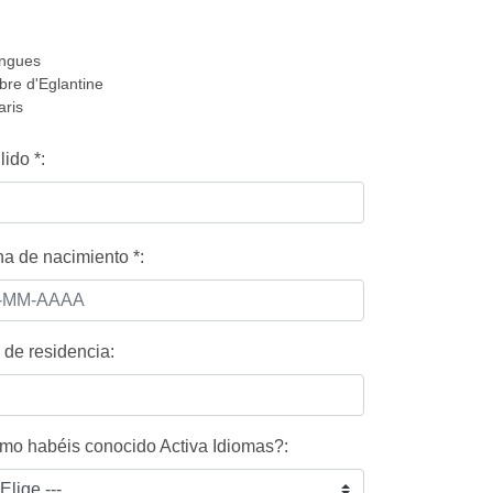
angues
bre d'Eglantine
ris
lido
*
:
a de nacimiento
*
:
 de residencia:
o habéis conocido Activa Idiomas?: