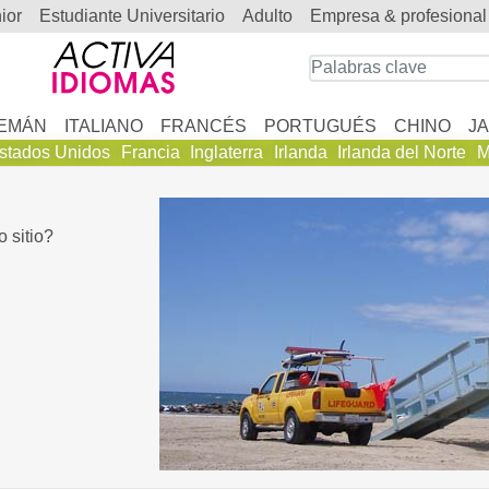
nior
estudiante Universitario
adulto
empresa & profesional
EMÁN
ITALIANO
FRANCÉS
PORTUGUÉS
CHINO
J
stados Unidos
Francia
Inglaterra
Irlanda
Irlanda del Norte
M
 sitio?