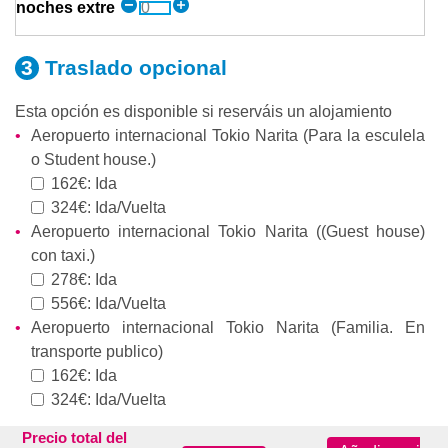
noches extre
Traslado
opcional
Esta opción es disponible si reserváis un alojamiento
Aeropuerto internacional Tokio Narita (Para la esculela
o Student house.)
162€: Ida
324€: Ida/Vuelta
Aeropuerto internacional Tokio Narita ((Guest house)
con taxi.)
278€: Ida
556€: Ida/Vuelta
Aeropuerto internacional Tokio Narita (Familia. En
transporte publico)
162€: Ida
324€: Ida/Vuelta
Precio total del
Seguros