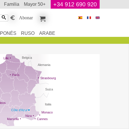
+34 912 690 920
familia
mayor 50+
Abonar
APONÉS
RUSO
ARABE
Belgica
Lille
Alemania
París
Strasbourg
Suiza
deos
Italia
Côte d'Azur
Monaco
Niza
Marsella
Cannes