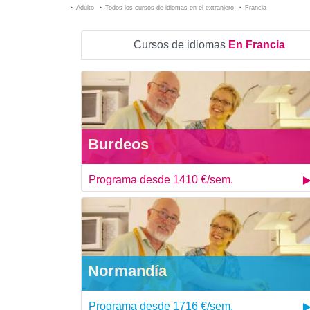
Adulto
Todos los cursos de idiomas en el extranjero
Francia
Cursos de idiomas
En Francia
Burdeos
Programa desde 1410 €/sem.
Normandía
Programa desde 1716 €/sem.