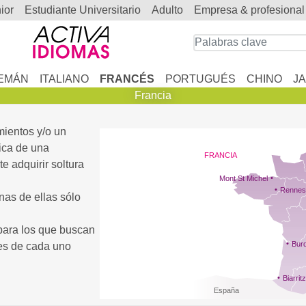
nior
estudiante Universitario
adulto
empresa & profesional
EMÁN
ITALIANO
FRANCÉS
PORTUGUÉS
CHINO
J
Francia
mientos y/o un
tica de una
FRANCIA
e adquirir soltura
Mont St Michel
Rennes
nas de ellas sólo
 para los que buscan
Bur
des de cada uno
Biarritz
España