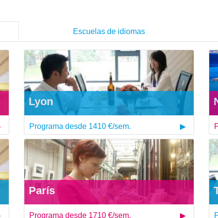
Escuelas de idiomas
Lyon
Programa desde 1410 €/sem.
P
París
Programa desde 1710 €/sem.
P