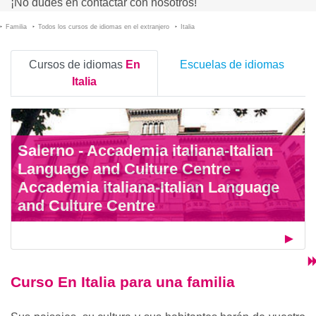
¡No dudes en contactar con nosotros!
Familia
Todos los cursos de idiomas en el extranjero
Italia
Cursos de idiomas
En
Escuelas de idiomas
Italia
Salerno - Accademia italiana-Italian
Language and Culture Centre -
Accademia italiana-Italian Language
and Culture Centre
Curso En Italia para una familia