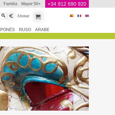
+34 912 690 920
familia
mayor 50+
Abonar
APONÉS
RUSO
ARABE