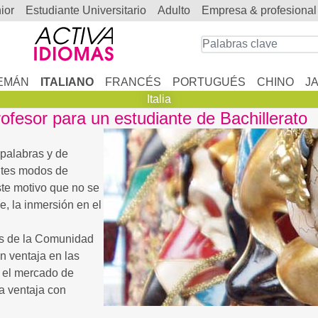
nior
estudiante Universitario
adulto
empresa & profesional
EMÁN
ITALIANO
FRANCÉS
PORTUGUÉS
CHINO
J
Italia
rofesor para un estudiante de Bachillerato
palabras y de
antes modos de
ste motivo que no se
e, la inmersión en el
es de la Comunidad
 ventaja en las
En el mercado de
na ventaja con