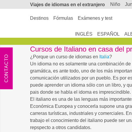
niño
ju
Viajes de
idiomas en el extranjero
Destinos
Fórmulas
Exámenes y test
INGLÉS
ESPAÑOL
AL
Cursos de Italiano en casa del p
CONTACTO
¿Porque un curso de idiomas en
Italia
?
Un idioma no es solamente una combinación de 
gramática, es ante todo, uno de los más import
comunicación utilizados por un pueblo. Es por e
puede aprender un idioma sólo con un libro, y qu
pais donde se habla el idoma es imprescindible.
El italiano es una de las lenguas más important
Económica Europea y conocerla supone una gran
carreras turísticas, industriales y comerciales. 
trabajo el conocimiento del italiano puede ser u
repspecto a otros candidatos.