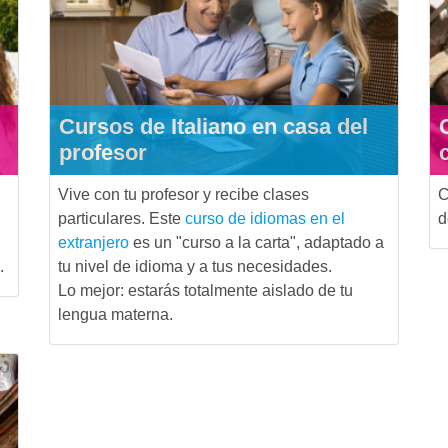
Cursos de Italiano en casa del
profesor
Vive con tu profesor y recibe clases
C
particulares. Este
curso de idiomas en el
d
extranjero
es un "curso a la carta", adaptado a
.
tu nivel de idioma y a tus necesidades.
Lo mejor: estarás totalmente aislado de tu
lengua materna.