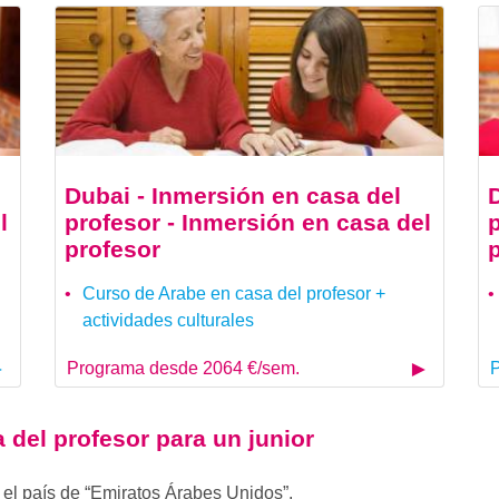
Dubai - Inmersión en casa del
l
profesor - Inmersión en casa del
profesor
Curso de Arabe en casa del profesor +
actividades culturales
Programa desde 2064 €/sem.
P
 del profesor para un junior
el país de “Emiratos Árabes Unidos”.