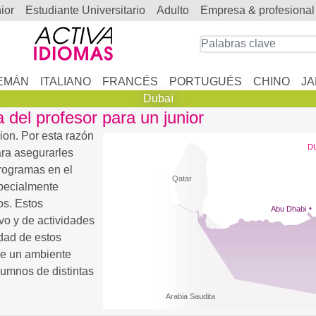
nior
estudiante Universitario
adulto
empresa & profesional
EMÁN
ITALIANO
FRANCÉS
PORTUGUÉS
CHINO
J
Dubaï
 del profesor para un junior
on. Por esta razón
D
ra asegurarles
rogramas en el
Qatar
specialmente
os. Estos
Abu Dhabi
vo y de actividades
idad de estos
de un ambiente
alumnos de distintas
Arabia Saudita