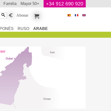
+34 912 690 920
familia
mayor 50+
Abonar
APONÉS
RUSO
ARABE
UBAÏ
Iran
Dubaï
Oman