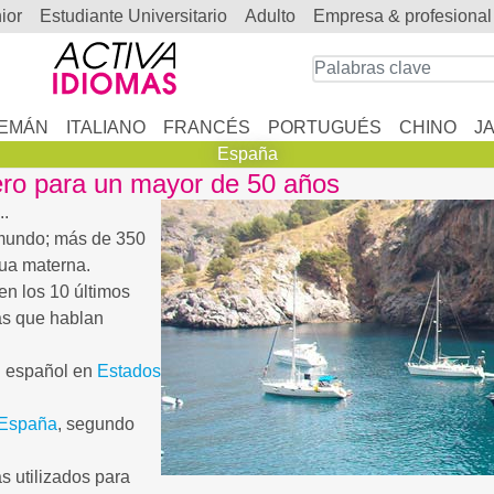
nior
estudiante Universitario
adulto
empresa & profesional
EMÁN
ITALIANO
FRANCÉS
PORTUGUÉS
CHINO
J
España
ero para un mayor de 50 años
..
 mundo; más de 350
ua materna.
en los 10 últimos
as que hablan
n español en
Estados
España
, segundo
s utilizados para