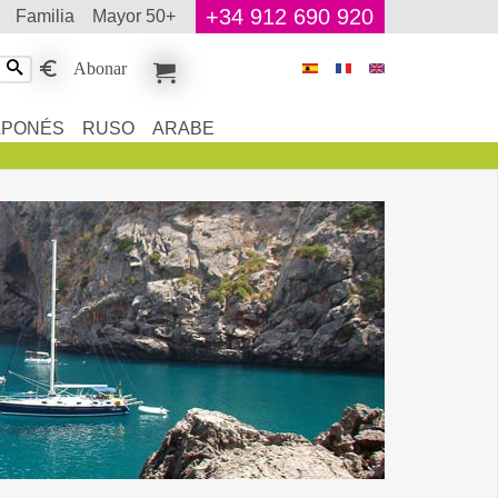
+34 912 690 920
familia
mayor 50+
Abonar
APONÉS
RUSO
ARABE