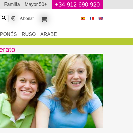
+34 912 690 920
familia
mayor 50+
Abonar
APONÉS
RUSO
ARABE
erato