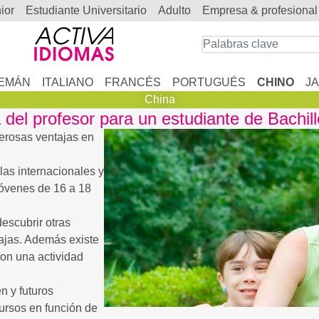
nior
estudiante Universitario
adulto
empresa & profesional
EMÁN
ITALIANO
FRANCÉS
PORTUGUÉS
CHINO
J
China
 del profesor para un estudiante de Bachill
rosas ventajas en
as internacionales y
jóvenes de 16 a 18
descubrir otras
tajas. Además existe
con una actividad
n y futuros
cursos en función de