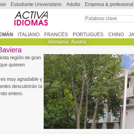
nior
estudiante Universitario
adulto
empresa & profesional
EMÁN
ITALIANO
FRANCÉS
PORTUGUÉS
CHINO
J
Alemania
Austria
Baviera
 esta región de gran
 que quieren
a es muy agradable y
antes descubrirán la
ndo entero.