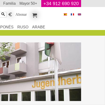
+34 912 690 920
familia
mayor 50+
Abonar
APONÉS
RUSO
ARABE