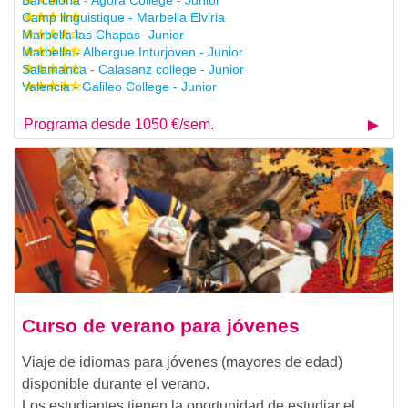
Barcelona - Agora College - Junior
Camp linguistique - Marbella Elviria
Marbella las Chapas- Junior
Marbella - Albergue Inturjoven - Junior
Salamanca - Calasanz college - Junior
Valencia - Galileo College - Junior
Programa desde 1050 €/sem.
Curso de verano para jóvenes
Viaje de idiomas para jóvenes (mayores de edad)
disponible durante el verano.
Los estudiantes tienen la oportunidad de estudiar el