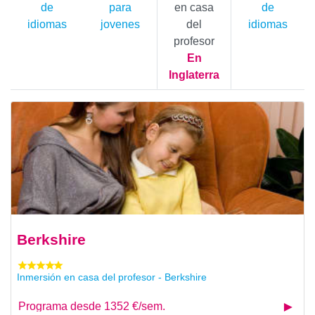
de
para
en casa
de
idiomas
jovenes
del
idiomas
profesor
En
Inglaterra
Berkshire
Inmersión en casa del profesor - Berkshire
Programa desde 1352 €/sem.